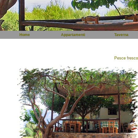
Home
Appartamenti
Taverna
Pesce fresco e